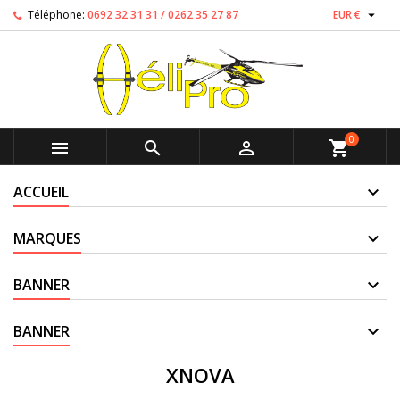

Téléphone:
0692 32 31 31 / 0262 35 27 87
EUR €
0



shopping_cart
ACCUEIL
MARQUES
BANNER
BANNER
XNOVA