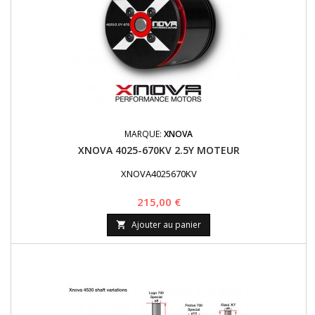
MARQUE:
XNOVA
XNOVA 4025-670KV 2.5Y MOTEUR
XNOVA4025670KV
Prix
215,00 €
Ajouter au panier
