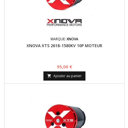
MARQUE:
XNOVA
XNOVA XTS 2618-1580KV 10P MOTEUR
Prix
95,00 €
Ajouter au panier
