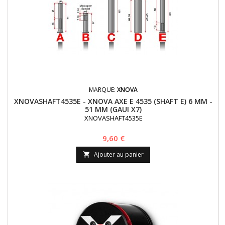
MARQUE:
XNOVA
XNOVASHAFT4535E - XNOVA AXE E 4535 (SHAFT E) 6 MM -
51 MM (GAUI X7)
XNOVASHAFT4535E
Prix
9,60 €
Ajouter au panier
