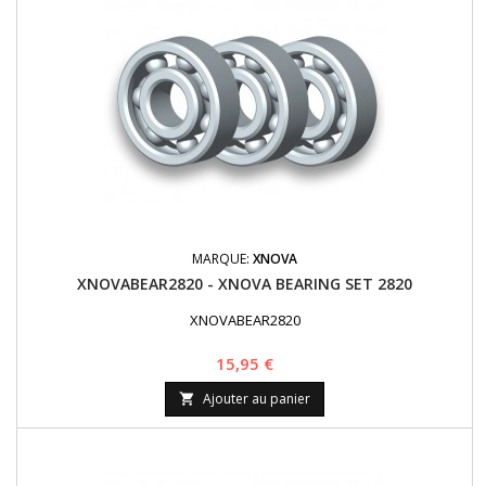
MARQUE:
XNOVA
XNOVABEAR2820 - XNOVA BEARING SET 2820
XNOVABEAR2820
Prix
15,95 €
Ajouter au panier
