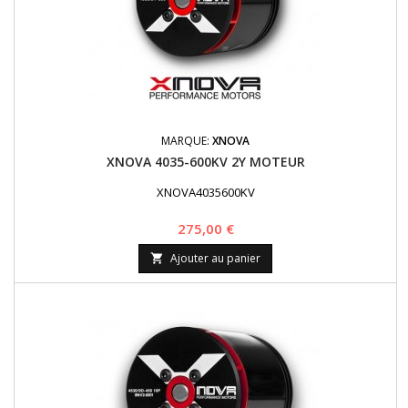
MARQUE:
XNOVA
XNOVA 4035-600KV 2Y MOTEUR
XNOVA4035600KV
Prix
275,00 €
Ajouter au panier
