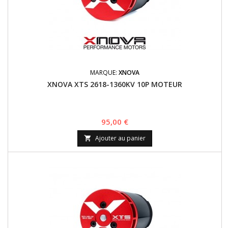
MARQUE:
XNOVA
XNOVA XTS 2618-1360KV 10P MOTEUR
Prix
95,00 €
Ajouter au panier
