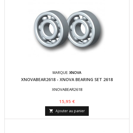
MARQUE:
XNOVA
XNOVABEAR2618 - XNOVA BEARING SET 2618
XNOVABEAR2618
Prix
15,95 €
Ajouter au panier
