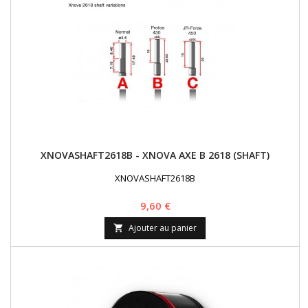
XNOVASHAFT2618B - XNOVA AXE B 2618 (SHAFT)
XNOVASHAFT2618B
Prix
9,60 €
Ajouter au panier
