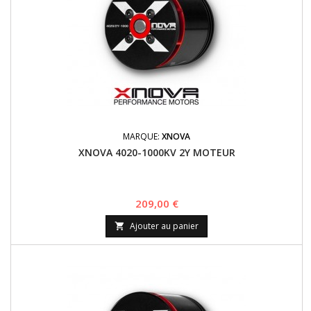
MARQUE:
XNOVA
XNOVA 4020-1000KV 2Y MOTEUR
Prix
209,00 €
Ajouter au panier
