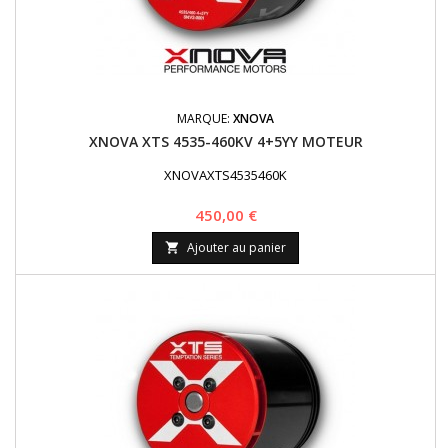
MARQUE:
XNOVA
XNOVA XTS 4535-460KV 4+5YY MOTEUR
XNOVAXTS4535460K
Prix
450,00 €
Ajouter au panier
