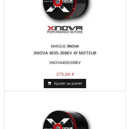
MARQUE:
XNOVA
XNOVA 4035-300KV 4Y MOTEUR
XNOVA4035300KV
Prix
275,00 €
Ajouter au panier
