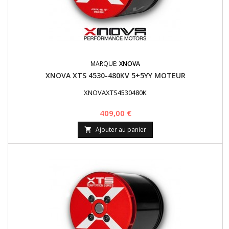
MARQUE:
XNOVA
XNOVA XTS 4530-480KV 5+5YY MOTEUR
XNOVAXTS4530480K
Prix
409,00 €
Ajouter au panier
