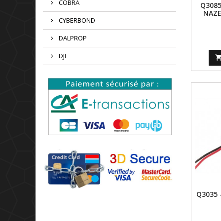
COBRA
Q3085
NAZE
CYBERBOND
DALPROP
DJI
Q3035 