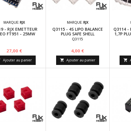
MARQUE:
RJX
MARQUE:
RJX
19 - RJX EMETTEUR
Q3115 - 4S LIPO BALANCE
Q3114 -
DEO FT951 - 25MW
PLUG SAFE SHELL
1,7P P
SMITTTER,NTC FCC
(150M
Q3115
CERTIFICATE
P
Prix
Prix
27,00 €
4,00 €
Ajouter au panier
Ajouter au panier


