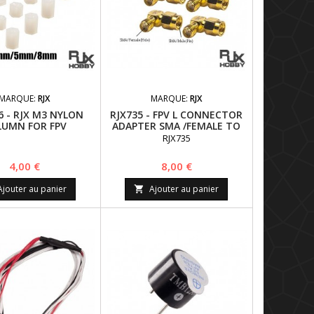
MARQUE:
RJX
MARQUE:
RJX
6 - RJX M3 NYLON
RJX735 - FPV L CONNECTOR
LUMN FOR FPV
ADAPTER SMA /FEMALE TO
5MM/8MM) - 12 PCS
SMA/MALE X 4 PCS
RJX735
Prix
Prix
4,00 €
8,00 €
Ajouter au panier
Ajouter au panier
