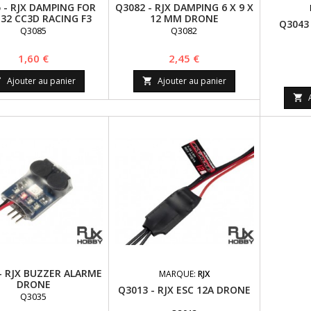
 - RJX DAMPING FOR
Q3082 - RJX DAMPING 6 X 9 X
32 CC3D RACING F3
12 MM DRONE
Q3043 
DRONE
Q3085
Q3082
Prix
Prix
1,60 €
2,45 €
Ajouter au panier
Ajouter au panier



- RJX BUZZER ALARME
MARQUE:
RJX
DRONE
Q3013 - RJX ESC 12A DRONE
Q3035