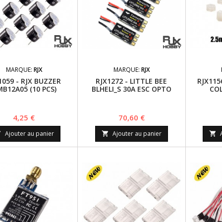
MARQUE:
RJX
MARQUE:
RJX
1059 - RJX BUZZER
RJX1272 - LITTLE BEE
RJX115
B12A05 (10 PCS)
BLHELI_S 30A ESC OPTO
CO
ELECTRONIC SPEED
(2.5MM/
CONTROLLER 2-6S B
Prix
Prix
4,25 €
70,60 €
Ajouter au panier
Ajouter au panier


