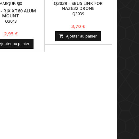
Q3039 - SBUS LINK FOR
MARQUE:
RJX
NAZE32 DRONE
- RJX XT60 ALUM
Q3039
MOUNT
Q3043
Prix
3,70 €
Prix
2,95 €
Ajouter au panier

Ajouter au panier