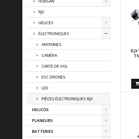
HUBSAN
RJX
HELICES
ÉLECTRONIQUES
ANTENNES
RJX
CAMÉRA
TM
CARTE DE VOL
ESC DRONES
LED
PIÈCES ÉLECTRONIQUES RJX
HELICOS
PLANEURS
BATTERIES