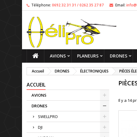
Téléphone:
0692 32 31 31 / 0262 35 27 87
Email:
info@
AVIONS
PLANEURS
DRONES
Accueil
DRONES
ÉLECTRONIQUES
PIÈCES ÉL
PIÈCE
ACCUEIL
AVIONS
Il y a 14 p
DRONES
SWELLPRO
DJI