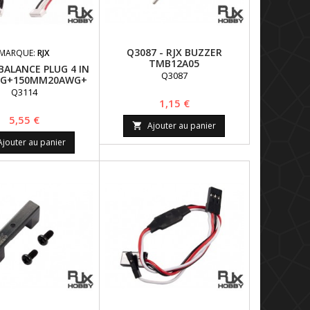
Q3087 - RJX BUZZER
MARQUE:
RJX
TMB12A05
 BALANCE PLUG 4 IN
Q3087
LUG+150MM20AWG+
M LINE 22AWG+5P
Q3114
LUG) X4.FOR
Prix
1,15 €
Prix
5,55 €
Ajouter au panier

Ajouter au panier