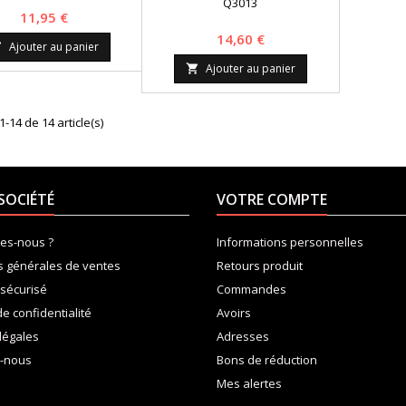
Q3013
Prix
11,95 €
Prix
14,60 €
Ajouter au panier

Ajouter au panier

1-14 de 14 article(s)
SOCIÉTÉ
VOTRE COMPTE
es-nous ?
Informations personnelles
s générales de ventes
Retours produit
sécurisé
Commandes
de confidentialité
Avoirs
légales
Adresses
z-nous
Bons de réduction
Mes alertes