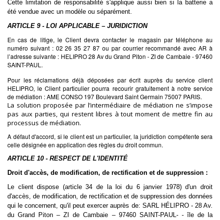
Cette limitation de responsabilité s'applique aussi bien si la batterie a
été vendue avec un modèle ou séparément.
ARTICLE 9 - LOI APPLICABLE – JURIDICTION
En cas de litige, le Client devra contacter le magasin par téléphone au
numéro suivant : 02 26 35 27 87 ou par courrier recommandé avec AR à
l’adresse suivante : HELIPRO 28 Av du Grand Piton - ZI de Cambaie - 97460
SAINT-PAUL.
Pour les réclamations déjà déposées par écrit auprès du service client
HELIPRO, le Client particulier pourra recourir gratuitement à notre service
de médiation : AME CONSO 197 Boulevard Saint Germain 75007 PARIS.
La solution proposée par l’intermédiaire de médiation ne s’impose
pas aux parties, qui restent libres à tout moment de mettre fin au
processus de médiation.
A défaut d'accord, si le client est un particulier, la juridiction compétente sera
celle désignée en application des règles du droit commun.
ARTICLE 10 - RESPECT DE L'IDENTITÉ
Droit d'accès, de modification, de rectification et de suppression :
Le client dispose (article 34 de la loi du 6 janvier 1978) d'un droit
d'accès, de modification, de rectification et de suppression des données
qui le concernent, qu'il peut exercer auprès de: SARL HÉLIPRO - 28 Av.
du Grand Piton – ZI de Cambaie – 97460 SAINT-PAUL-
- île de la