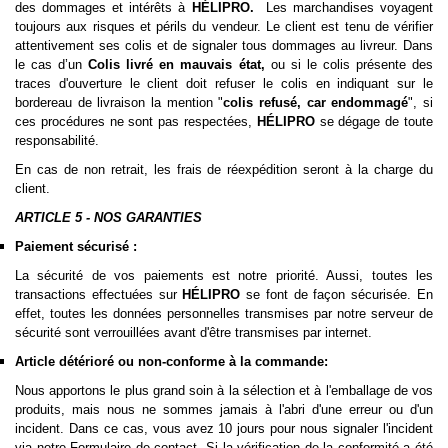
des dommages et intérêts à
HÉLIPRO.
Les marchandises voyagent
toujours aux risques et périls du vendeur. Le client est tenu de vérifier
attentivement ses colis et de signaler tous dommages au livreur
. Dans
le cas d’un
Colis livré en mauvais état,
ou si le colis présente des
traces d'ouverture le client doit refuser le colis en indiquant sur le
bordereau de livraison la mention "
colis refusé, car endommagé
", si
ces procédures ne sont pas respectées,
HÉLIPRO
se dégage de toute
responsabilité.
En cas de non retrait, les frais de réexpédition seront à la charge du
client.
ARTICLE 5 - NOS GARANTIES
Paiement sécurisé :
La sécurité de vos paiements est notre priorité. Aussi, toutes les
transactions effectuées sur
HÉLIPRO
se font de façon sécurisée. En
effet, toutes les données personnelles transmises par notre serveur de
sécurité sont verrouillées avant d'être transmises par internet.
Article détérioré ou non-conforme à la commande:
Nous apportons le plus grand soin à la sélection et à l'emballage de vos
produits, mais nous ne sommes jamais à l'abri d'une erreur ou d'un
incident. Dans ce cas, vous avez 10 jours pour nous signaler l'incident
via notre
Formulaire de contact
. Si la vérification de la conformité a été