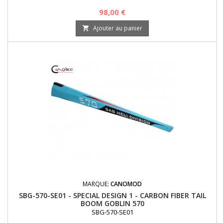
Prix
98,00 €
Ajouter au panier

MARQUE:
CANOMOD
SBG-570-SE01 - SPECIAL DESIGN 1 - CARBON FIBER TAIL
BOOM GOBLIN 570
SBG-570-SE01