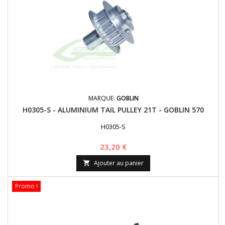
MARQUE:
GOBLIN
H0305-S - ALUMINIUM TAIL PULLEY 21T - GOBLIN 570
H0305-S
Prix
23,20 €
Ajouter au panier

Promo !