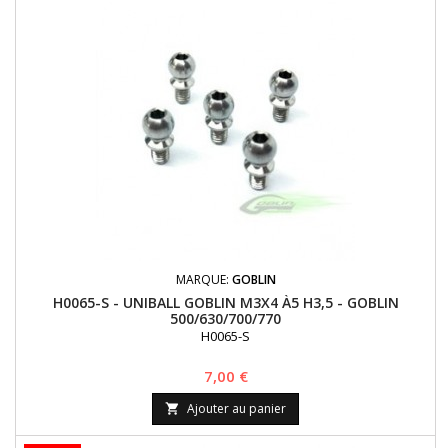
MARQUE:
GOBLIN
H0065-S - UNIBALL GOBLIN M3X4 À5 H3,5 - GOBLIN
500/630/700/770
H0065-S
Prix
7,00 €
Ajouter au panier
