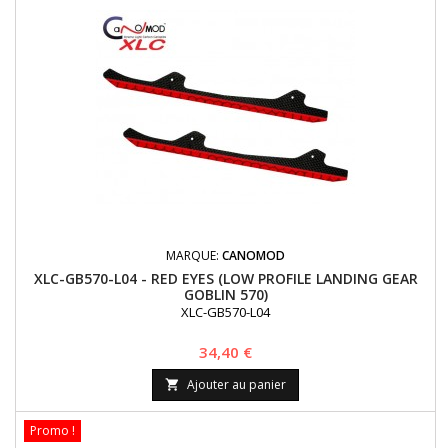
MARQUE:
CANOMOD
XLC-GB570-L04 - RED EYES (LOW PROFILE LANDING GEAR
GOBLIN 570)
XLC-GB570-L04
Prix
34,40 €
Ajouter au panier

Promo !