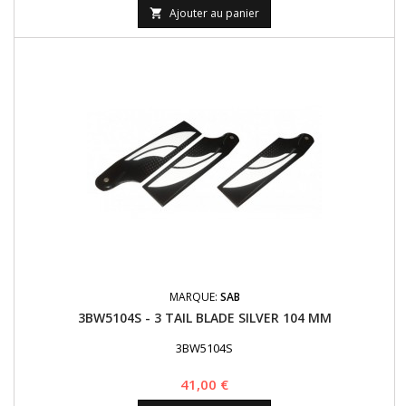
Ajouter au panier

MARQUE:
SAB
3BW5104S - 3 TAIL BLADE SILVER 104 MM
3BW5104S
Prix
41,00 €