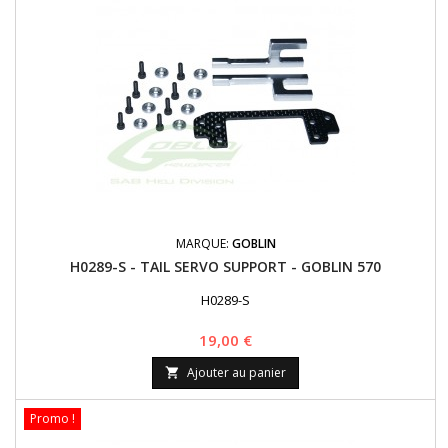
MARQUE:
GOBLIN
H0289-S - TAIL SERVO SUPPORT - GOBLIN 570
H0289-S
Prix
19,00 €
Ajouter au panier

Promo !