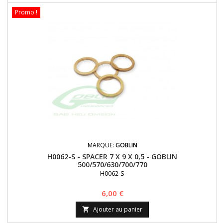
Promo !
MARQUE:
GOBLIN
H0062-S - SPACER 7 X 9 X 0,5 - GOBLIN
500/570/630/700/770
H0062-S
Prix
6,00 €
Ajouter au panier
