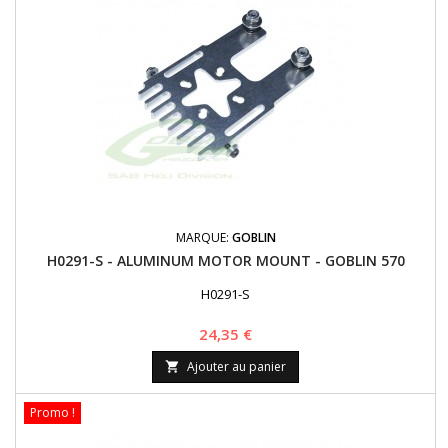
MARQUE:
GOBLIN
H0291-S - ALUMINUM MOTOR MOUNT - GOBLIN 570
H0291-S
Prix
24,35 €
Ajouter au panier

Promo !