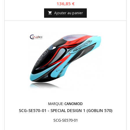
Prix
136,85 €
Ajouter au panier

MARQUE:
CANOMOD
SCG-SE570-01 - SPECIAL DESIGN 1 (GOBLIN 570)
SCG-SE570-01