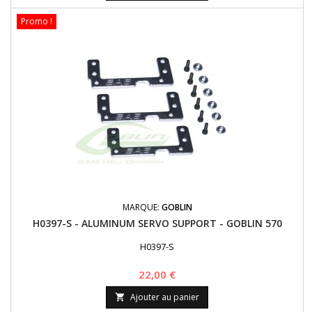
Promo !
MARQUE:
GOBLIN
H0397-S - ALUMINUM SERVO SUPPORT - GOBLIN 570
H0397-S
Prix
22,00 €
Ajouter au panier
