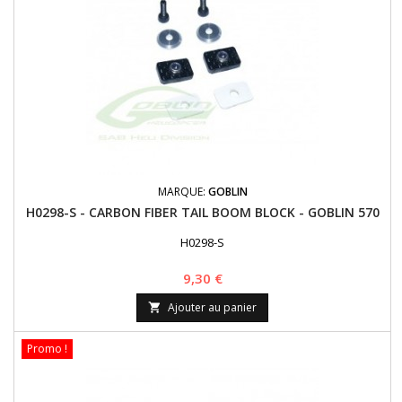
MARQUE:
GOBLIN
H0298-S - CARBON FIBER TAIL BOOM BLOCK - GOBLIN 570
H0298-S
Prix
9,30 €
Ajouter au panier

Promo !