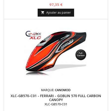
Prix
97,35 €
Ajouter au panier

MARQUE:
CANOMOD
XLC-GB570-C01 - FERRARI - GOBLIN 570 FULL CARBON
CANOPY
XLC-GB570-C01