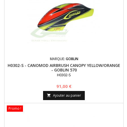
MARQUE:
GOBLIN
H0302-S - CANOMOD AIRBRUSH CANOPY YELLOW/ORANGE
- GOBLIN 570
H0302-S
Prix
91,00 €
Ajouter au panier

Promo !