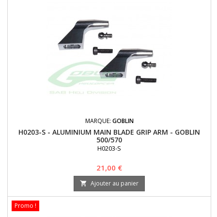
MARQUE:
GOBLIN
H0203-S - ALUMINIUM MAIN BLADE GRIP ARM - GOBLIN
500/570
H0203-S
Prix
21,00 €
Ajouter au panier

Promo !