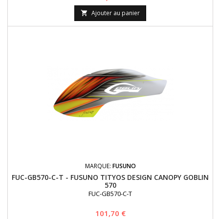
Ajouter au panier

MARQUE:
FUSUNO
FUC-GB570-C-T - FUSUNO TITYOS DESIGN CANOPY GOBLIN
570
FUC-GB570-C-T
Prix
101,70 €