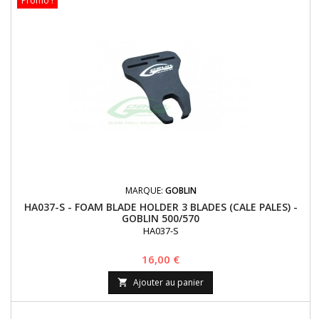
Promo !
MARQUE:
GOBLIN
HA037-S - FOAM BLADE HOLDER 3 BLADES (CALE PALES) -
GOBLIN 500/570
HA037-S
Prix
16,00 €
Ajouter au panier
