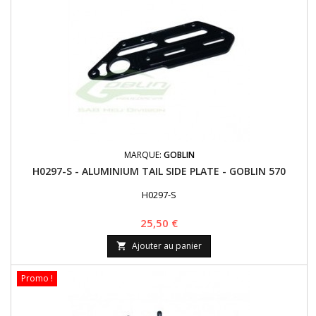
MARQUE:
GOBLIN
H0297-S - ALUMINIUM TAIL SIDE PLATE - GOBLIN 570
H0297-S
Prix
25,50 €
Ajouter au panier

Promo !