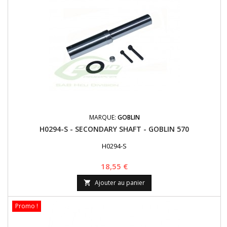
MARQUE:
GOBLIN
H0294-S - SECONDARY SHAFT - GOBLIN 570
H0294-S
Prix
18,55 €
Ajouter au panier

Promo !