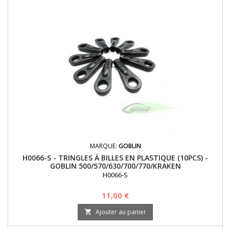
MARQUE:
GOBLIN
H0066-S - TRINGLES À BILLES EN PLASTIQUE (10PCS) -
GOBLIN 500/570/630/700/770/KRAKEN
H0066-S
Prix
11,00 €
Ajouter au panier
