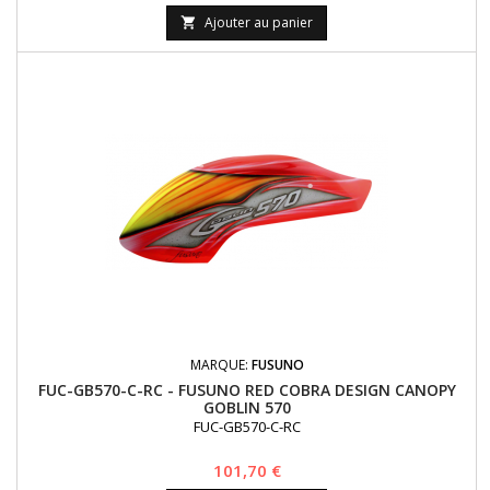
Ajouter au panier

MARQUE:
FUSUNO
FUC-GB570-C-RC - FUSUNO RED COBRA DESIGN CANOPY
GOBLIN 570
FUC-GB570-C-RC
Prix
101,70 €