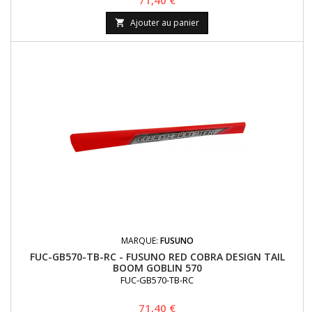
71,40 €
Ajouter au panier

MARQUE:
FUSUNO
FUC-GB570-TB-RC - FUSUNO RED COBRA DESIGN TAIL
BOOM GOBLIN 570
FUC-GB570-TB-RC
Prix
71,40 €