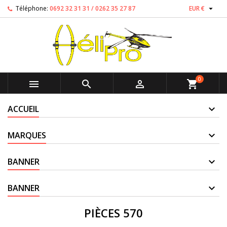

Téléphone:
0692 32 31 31 / 0262 35 27 87
EUR €
0



shopping_cart
ACCUEIL
MARQUES
BANNER
BANNER
PIÈCES 570