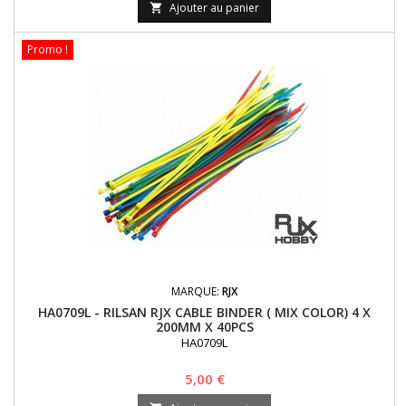
Ajouter au panier

Promo !
MARQUE:
RJX
HA0709L - RILSAN RJX CABLE BINDER ( MIX COLOR) 4 X
200MM X 40PCS
HA0709L
Prix
5,00 €