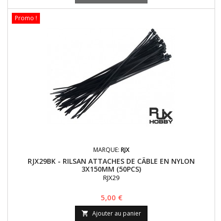
Promo !
MARQUE:
RJX
RJX29BK - RILSAN ATTACHES DE CÂBLE EN NYLON
3X150MM (50PCS)
RJX29
Prix
5,00 €
Ajouter au panier
