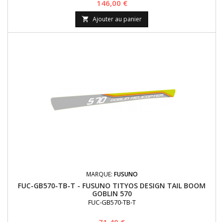
Prix
146,00 €
Ajouter au panier

MARQUE:
FUSUNO
FUC-GB570-TB-T - FUSUNO TITYOS DESIGN TAIL BOOM
GOBLIN 570
FUC-GB570-TB-T
Prix