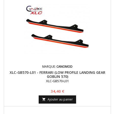
MARQUE:
CANOMOD
XLC-GB570-L01 - FERRARI (LOW PROFILE LANDING GEAR
GOBLIN 570)
XLC-GB570-L01
Prix
34,40 €
Ajouter au panier
