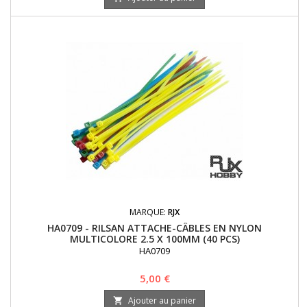
MARQUE:
RJX
HA0709 - RILSAN ATTACHE-CÂBLES EN NYLON
MULTICOLORE 2.5 X 100MM (40 PCS)
HA0709
Prix
5,00 €
Ajouter au panier
