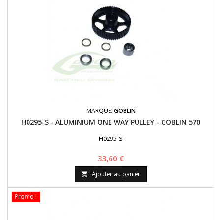
MARQUE:
GOBLIN
H0295-S - ALUMINIUM ONE WAY PULLEY - GOBLIN 570
H0295-S
Prix
33,60 €
Ajouter au panier

Promo !