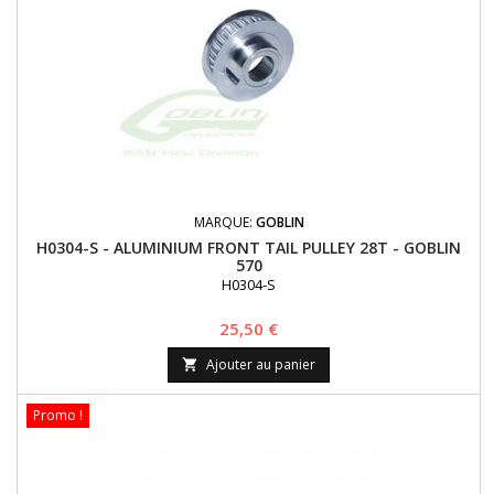
MARQUE:
GOBLIN
H0304-S - ALUMINIUM FRONT TAIL PULLEY 28T - GOBLIN
570
H0304-S
Prix
25,50 €
Ajouter au panier

Promo !