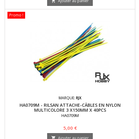
Ajouter au panier

Promo !
MARQUE:
RJX
HA0709M - RILSAN ATTACHE-CÂBLES EN NYLON
MULTICOLORE 3 X150MM X 40PCS
HA0709M
Prix
5,00 €
Ajouter au panier
