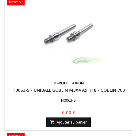
Promo !
MARQUE:
GOBLIN
H0063-S - UNIBALL GOBLIN M3X4 À5 H18 - GOBLIN 700
H0063-S
Prix
6,00 €
Ajouter au panier
