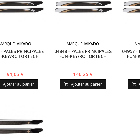
MARQUE:
MIKADO
MARQUE:
MIKADO
MA
 - PALES PRINCIPALES
04848 - PALES PRINCIPALES
04957 -
-KEY/ROTORTECH
FUN-KEY/ROTORTECH
FUN-
BON ROTORBLADE,
CARBON ROTORBLADE
CARBO
560MM
610MM - LOGO 600SX
480
Prix
Prix
91,05 €
146,25 €
Ajouter au panier
Ajouter au panier


