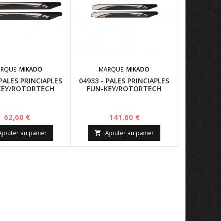
RQUE:
MIKADO
MARQUE:
MIKADO
 PALES PRINCIAPLES
04933 - PALES PRINCIAPLES
KEY/ROTORTECH
FUN-KEY/ROTORTECH
N ROTORBLADE,
CARBON ROTORBLADE,
MM - LOGO 480
690MM
Prix
Prix
62,60 €
141,60 €
Ajouter au panier
Ajouter au panier
