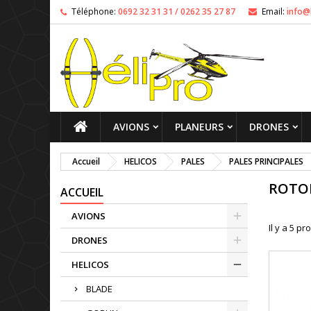
Téléphone:
0692 32 31 31 / 0262 35 27 87
Email:
info@
AVIONS
PLANEURS
DRONES
Accueil
HELICOS
PALES
PALES PRINCIPALES
ROTOR
ACCUEIL
AVIONS
Il y a 5 pr
DRONES
HELICOS
BLADE