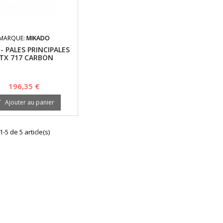
MARQUE:
MIKADO
 - PALES PRINCIPALES
TX 717 CARBON
RBLADE - LOGO 700
Prix
196,35 €
Ajouter au panier

1-5 de 5 article(s)