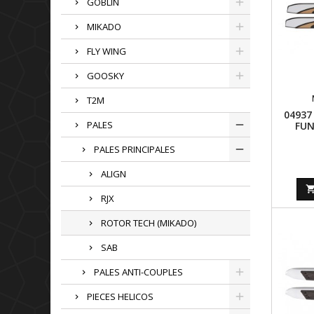
GOBLIN
MIKADO
FLY WING
GOOSKY
T2M
04937
PALES
FUN
CAR
PALES PRINCIPALES
ALIGN
RJX
ROTOR TECH (MIKADO)
SAB
PALES ANTI-COUPLES
PIECES HELICOS