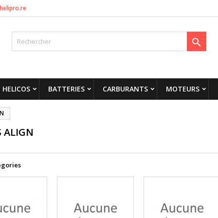
helipro.re

HELICOS
BATTERIES
CARBURANTS
MOTEURS
GN
S ALIGN
égories