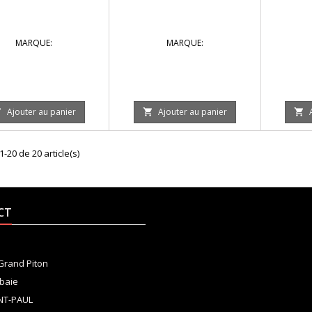
MARQUE:
MARQUE:
Ajouter au panier
Ajouter au panier



1-20 de 20 article(s)
CT
 Grand Piton
baie
NT-PAUL