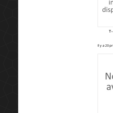
T-
Il y a 20 p