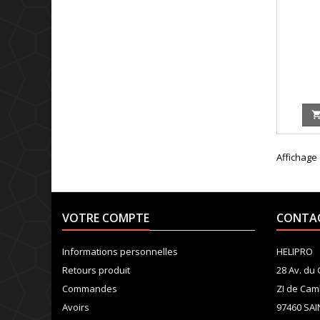
Affichage 
VOTRE COMPTE
CONTA
Informations personnelles
HELIPRO
Retours produit
28 Av. du
Commandes
ZI de Cam
Avoirs
97460 SAI