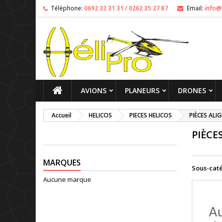
Téléphone:
0692 32 31 31 / 0262 35 27 87
Email:
info@
AVIONS
PLANEURS
DRONES
Accueil
HELICOS
PIECES HELICOS
PIÈCES ALI
PIÈCE
MARQUES
Sous-cat
Aucune marque