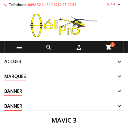

Téléphone:
0692 32 31 31 / 0262 35 27 87
EUR €
0



shopping_cart
ACCUEIL
MARQUES
BANNER
BANNER
MAVIC 3